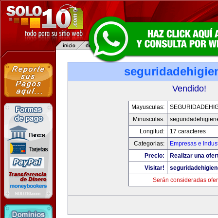
seguridadehigie
Vendido!
Mayusculas:
SEGURIDADEHIG
Minusculas:
seguridadehigien
Longitud:
17 caracteres
Categorias:
Empresas e Indust
Precio:
Realizar una ofer
Visitar!
seguridadehigie
Serán consideradas ofer